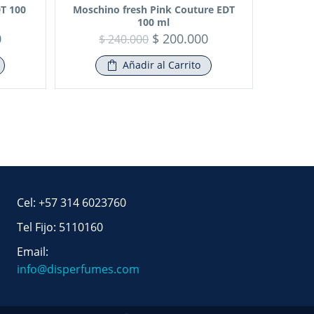
T 100
Moschino fresh Pink Couture EDT
100 ml
0
$
200.000
$
240.000
Añadir al Carrito
Cel: +57 314 6023760
Tel Fijo: 5110160
Email:
info@disperfumes.com