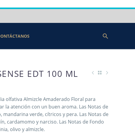
CONTÁCTANOS
SENSE EDT 100 ML
lia olfativa Almizcle Amaderado Floral para
ar la atención con un buen aroma. Las Notas de
, mandarina verde, cítricos y pera. Las Notas de
ín, cardamomo y narciso. Las Notas de Fondo
ia, olivo y almizcle.