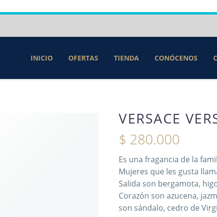
INICIO
OFERTAS
TIENDA
CONÓCENOS
VERSACE VER
$
280.000
Es una fragancia de la fami
Mujeres que les gusta llam
Salida son bergamota, higo
Corazón son azucena, jazm
son sándalo, cedro de Virgin