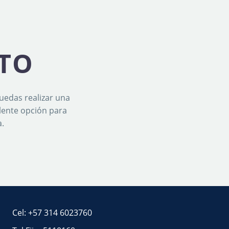
TO
uedas realizar una
lente opción para
.
Cel: +57 314 6023760