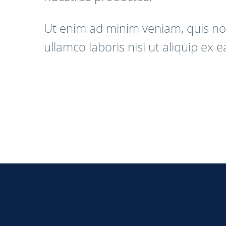
Ut enim ad minim veniam, quis no
ullamco laboris nisi ut aliquip e