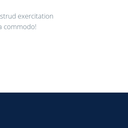
strud exercitation
x ea commodo!