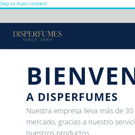
Skip to main content
Envios a todo Colombia
Perfumes
100%
Originales
-
BIENVE
A DISPERFUMES
Nuestra empresa lleva más de 30 
mercado, gracias a nuestro servici
nuestros productos.