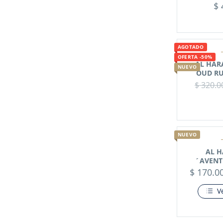
$
AGOTADO
OFERTA -50%
AL HAR
NUEVO
OUD RU
$
320.0
NUEVO
AL H
´AVENT
$
170.0
V