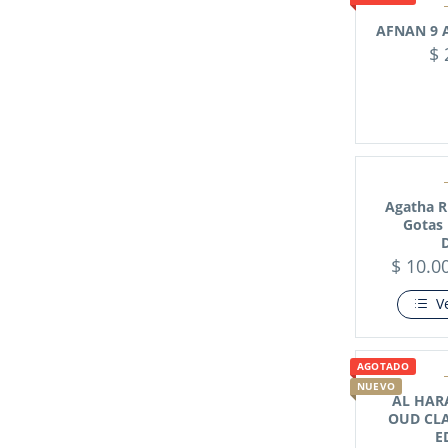
AFNAN 9 
$
Agatha R
Gotas 
$
10.0
V
AGOTADO
NUEVO
AL HAR
OUD CLA
E