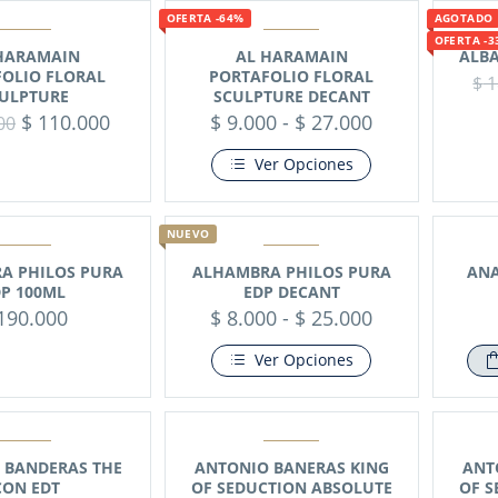
OFERTA -64%
AGOTADO
OFERTA -3
HARAMAIN
AL HARAMAIN
ALBA
OLIO FLORAL
PORTAFOLIO FLORAL
$
1
ULPTURE
SCULPTURE DECANT
$
110.000
$
9.000
-
$
27.000
00
Ver Opciones
NUEVO
A PHILOS PURA
ALHAMBRA PHILOS PURA
ANA
P 100ML
EDP DECANT
190.000
$
8.000
-
$
25.000
Ver Opciones
 BANDERAS THE
ANTONIO BANERAS KING
ANT
CON EDT
OF SEDUCTION ABSOLUTE
OF S