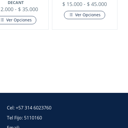
DECANT
$
15.000
-
$
45.000
2.000
-
$
35.000
Ver Opciones
Ver Opciones
Cel: +57 314 6023760
Tel Fijo: 5110160
Email: