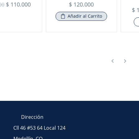
$
110.000
$
120.000
00
$
1
Añadir al Carrito
Dirección
Cll 46 #53 64 Local 124
Medellín, CO