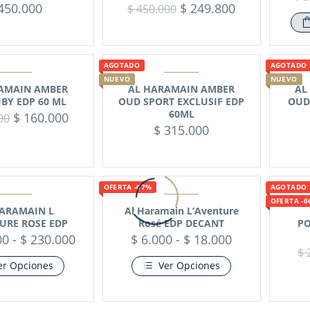
450.000
$
249.800
$
450.000
AGOTADO
AGOTADO
NUEVO
NUEVO
AMAIN AMBER
AL HARAMAIN AMBER
AL
BY EDP 60 ML
OUD SPORT EXCLUSIF EDP
OUD
60ML
$
160.000
00
$
315.000
OFERTA -67%
AGOTADO
OFERTA -6
ARAMAIN L
Al Haramain L’Aventure
URE ROSE EDP
Rosé EDP DECANT
PO
00
-
$
230.000
$
6.000
-
$
18.000
$
er Opciones
Ver Opciones