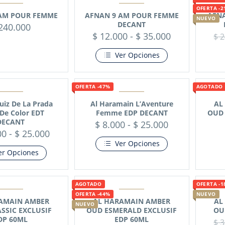
OFERTA -2
AM POUR FEMME
AFNAN 9 AM POUR FEMME
AFNA
NUEVO
DECANT
240.000
$
12.000
-
$
35.000
$
2
Ver Opciones
OFERTA -47%
AGOTADO
uiz De La Prada
Al Haramain L’Aventure
AL
De Color EDT
Femme EDP DECANT
OUD 
DECANT
$
8.000
-
$
25.000
00
-
$
25.000
Ver Opciones
er Opciones
AGOTADO
OFERTA -1
OFERTA -44%
NUEVO
AMAIN AMBER
AL HARAMAIN AMBER
AL
NUEVO
SSIC EXCLUSIF
OUD ESMERALD EXCLUSIF
OU
DP 60ML
EDP 60ML
$
3