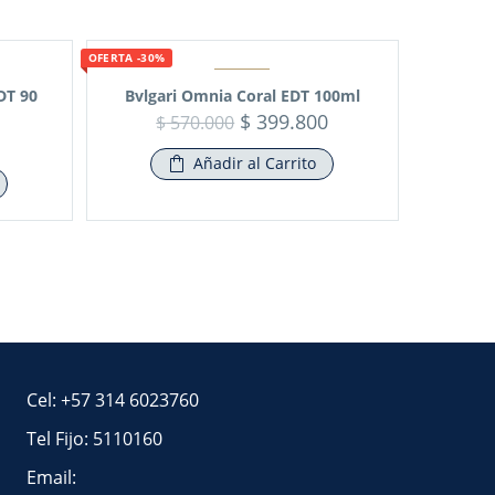
OFERTA -30%
DT 90
Bvlgari Omnia Coral EDT 100ml
$
399.800
$
570.000
Añadir al Carrito
Cel: +57 314 6023760
Tel Fijo: 5110160
Email: