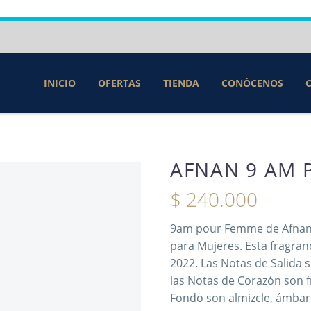
INICIO
OFERTAS
TIENDA
CONÓCENOS
AFNAN 9 AM 
$
240.000
9am pour Femme de Afnan e
para Mujeres. Esta fragra
2022. Las Notas de Salida
las Notas de Corazón son f
Fondo son almizcle, ámbar 