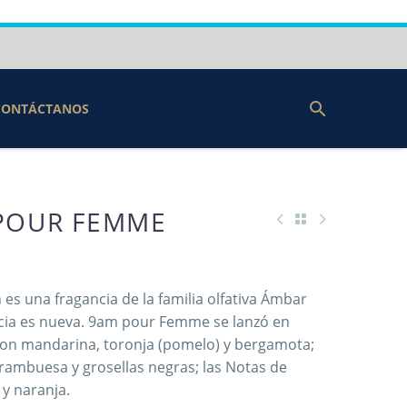
CONTÁCTANOS
POUR FEMME
s una fragancia de la familia olfativa Ámbar
ncia es nueva. 9am pour Femme se lanzó en
 son mandarina, toronja (pomelo) y bergamota;
rambuesa y grosellas negras; las Notas de
y naranja.