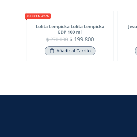
OFERTA -26%
Lolita Lempicka Lolita Lempicka
Jes
EDP 100 ml
$
199.800
$
270.000
Añadir al Carrito