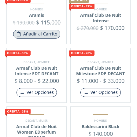
OFERTA -39%
AGOTADO
OFERTA -37%
HOMBRE
HOMBRE
Aramis
Armaf Club De Nuit
Intense
$
115.000
$
190.000
$
170.000
$
270.000
Añadir al Carrito
OFERTA -50%
OFERTA -28%
DECANT
,
HOMBRE
DECANT
,
HOMBRE
Armaf Club De Nuit
Armaf Club De Nuit
Intense EDT DECANT
Milestone EDP DECANT
$
8.000
-
$
22.000
$
11.000
-
$
33.000
Ver Opciones
Ver Opciones
OFERTA -63%
DECANT
,
MUJER
HOMBRE
Armaf Club de Nuit
Baldessarini Black
Women EDperfum
$
140.000