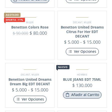
AGOTADO
OFERTA -11%
MUJER
DECANT
,
MUJER
Benetton Colors Rose
Benetton United Dreams
Citrus For Her EDT
$
80.000
$
90.000
DECANT
$
5.000
-
$
15.000
Ver Opciones
NUEVO
DECANT
,
MUJER
HOMBRE
Benetton United Dreams
BLUE JEANS EDT 75ML
Dream Big EDT DECANT
$
130.000
$
5.000
-
$
15.000
Añadir al Carrito
Ver Opciones