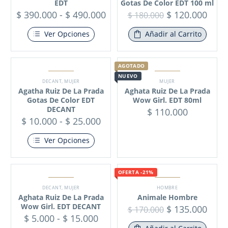
EDT
Gotas De Color EDT 100 ml
$
390.000
-
$
490.000
$
120.000
$
180.000
Ver Opciones
Añadir al Carrito
AGOTADO
NUEVO
DECANT
,
MUJER
MUJER
Agatha Ruiz De La Prada
Aghata Ruiz De La Prada
Gotas De Color EDT
Wow Girl. EDT 80ml
DECANT
$
110.000
$
10.000
-
$
25.000
Ver Opciones
OFERTA -21%
DECANT
,
MUJER
HOMBRE
Aghata Ruiz De La Prada
Animale Hombre
Wow Girl. EDT DECANT
$
135.000
$
170.000
$
5.000
-
$
15.000