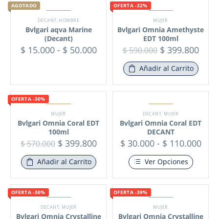
AGOTADO
OFERTA -32%
DECANT
,
HOMBRE
MUJER
Bvlgari aqva Marine
Bvlgari Omnia Amethyste
(Decant)
EDT 100ml
$
15.000
-
$
50.000
$
399.800
$
590.000
Añadir al Carrito
OFERTA -30%
MUJER
DECANT
,
MUJER
Bvlgari Omnia Coral EDT
Bvlgari Omnia Coral EDT
100ml
DECANT
$
399.800
$
30.000
-
$
110.000
$
570.000
Añadir al Carrito
Ver Opciones
OFERTA -36%
OFERTA -39%
DECANT
,
MUJER
MUJER
Bvlgari Omnia Crystalline
Bvlgari Omnia Crystalline