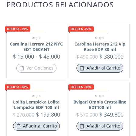
PRODUCTOS RELACIONADOS
OFERTA -29%
OFERTA -22%
MUJER
MUJER
Carolina Herrera 212 NYC
Carolina Herrera 212 Vip
EDT DECANT
Rose EDP 80 ml
$
15.000
-
$
45.000
$
380.000
$
490.000
Ver Opciones
Añadir al Carrito
OFERTA -26%
OFERTA -39%
MUJER
MUJER
Lolita Lempicka Lolita
Bvlgari Omnia Crystalline
Lempicka EDP 100 ml
EDT100 ml
$
199.800
$
349.800
$
270.000
$
570.000
Añadir al Carrito
Añadir al Carrito