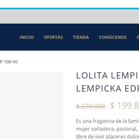
INICIO
OFERTAS
TIENDA
CONÓCENOS
DP 100 ml
LOLITA LEMPI
LEMPICKA ED
$
199.
$
270.000
Es una fragancia de la fami
mujer soñadora, pasional, 
libre de vivir placeres dulc