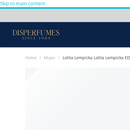
Skip to main content
Envios a todo Colombia
Perfumes
100%
Originales
-
Home
Mujer
Lolita Lempicka Lolita Lempicka E