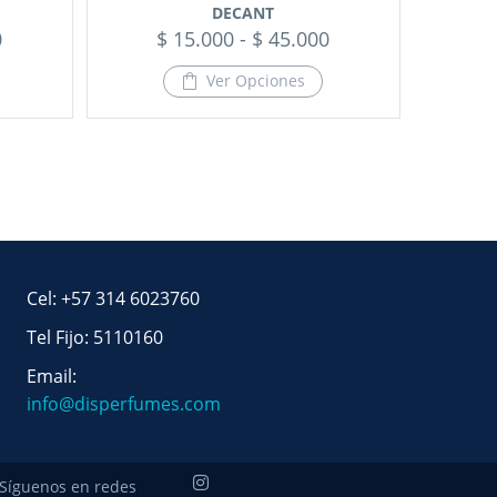
DECANT
0
$
15.000
-
$
45.000
Ver Opciones
Cel: +57 314 6023760
Tel Fijo: 5110160
Email:
info@disperfumes.com
Síguenos en redes