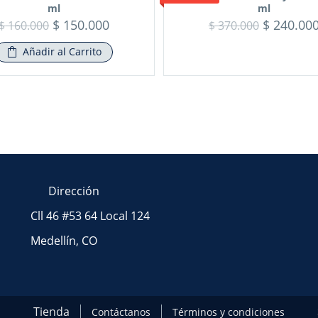
ml
ml
$
150.000
$
240.00
$
160.000
$
370.000
Añadir al Carrito
Dirección
Cll 46 #53 64 Local 124
Medellín, CO
Tienda
Contáctanos
Términos y condiciones