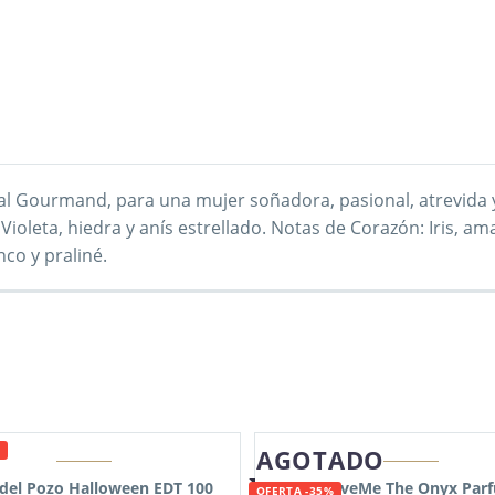
OFERTA
-26%
rutal Gourmand, para una mujer soñadora, pasional, atrevida y
oleta, hiedra y anís estrellado. Notas de Corazón: Iris, amaril
nco y praliné.
AGOTADO
 del Pozo Halloween EDT 100
Tous LoveMe The Onyx Par
OFERTA -35%