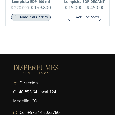
Lempicka EDP 100 ml
Lempicka EDP DECANT
$
199.800
$
15.000
-
$
45.000
$
270.000
Añadir al Carrito
Ver Opciones
Dirección
Cll 46 #53 64 Local 124
Medellín, CO
Cel: +57 314 6023760