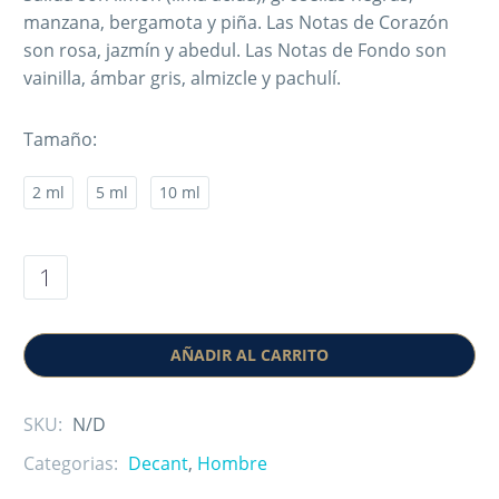
manzana, bergamota y piña. Las Notas de Corazón
son rosa, jazmín y abedul. Las Notas de Fondo son
vainilla, ámbar gris, almizcle y pachulí.
Tamaño
2 ml
5 ml
10 ml
AÑADIR AL CARRITO
SKU:
N/D
Categorias:
Decant
,
Hombre