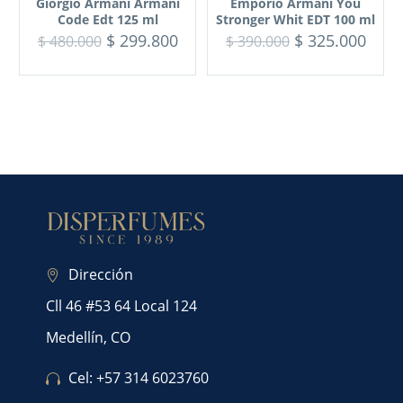
Giorgio Armani Armani
Emporio Armani You
Code Edt 125 ml
Stronger Whit EDT 100 ml
$
299.800
$
325.000
$
480.000
$
390.000
Dirección
Cll 46 #53 64 Local 124
Medellín, CO
Cel: +57 314 6023760