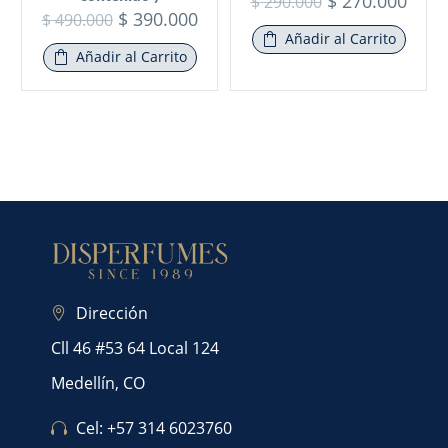
$
270.000
$
290.000
$
390.000
$
490.000
Añadir al Carrito
Añadir al Carrito
Dirección
Cll 46 #53 64 Local 124
Medellín, CO
Cel: +57 314 6023760