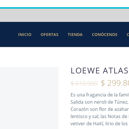
INICIO
OFERTAS
TIENDA
CONÓCENOS
LOEWE ATLAS
$
299.8
$
610.000
Es una fragancia de la fami
Salida son neroli de Túnez
Corazón son flor de azahar 
lentisco y sal; las Notas d
vetiver de Haití, lirio de l