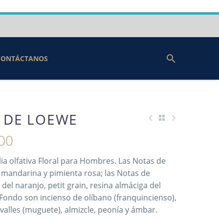
CONTÁCTANOS
 DE LOEWE
00
lia olfativa Floral para Hombres. Las Notas de
, mandarina y pimienta rosa; las Notas de
del naranjo, petit grain, resina almáciga del
e Fondo son incienso de olíbano (franquincienso),
os valles (muguete), almizcle, peonía y ámbar.