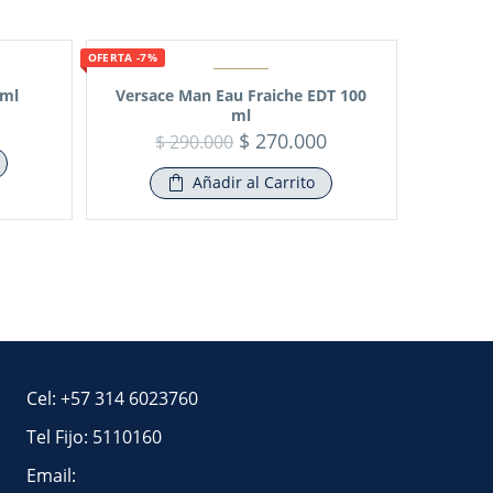
OFERTA -7%
 ml
Versace Man Eau Fraiche EDT 100
ml
$
270.000
$
290.000
Añadir al Carrito
Cel: +57 314 6023760
Tel Fijo: 5110160
Email: