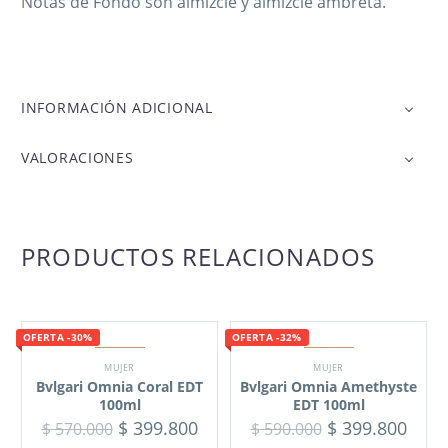
Notas de Fondo son almizcle y almizcle ambreta.
INFORMACIÓN ADICIONAL
VALORACIONES
PRODUCTOS RELACIONADOS
OFERTA -30%
OFERTA -32%
MUJER
MUJER
Bvlgari Omnia Coral EDT
Bvlgari Omnia Amethyste
100ml
EDT 100ml
$
399.800
$
399.800
$
570.000
$
590.000