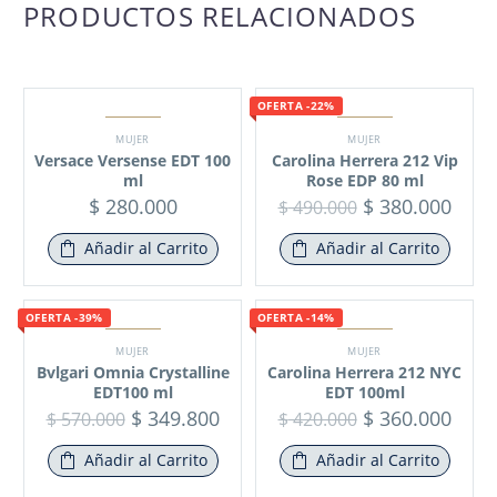
PRODUCTOS RELACIONADOS
OFERTA -22%
MUJER
MUJER
Versace Versense EDT 100
Carolina Herrera 212 Vip
ml
Rose EDP 80 ml
$
280.000
$
380.000
$
490.000
Añadir al Carrito
Añadir al Carrito
OFERTA -39%
OFERTA -14%
MUJER
MUJER
Bvlgari Omnia Crystalline
Carolina Herrera 212 NYC
EDT100 ml
EDT 100ml
$
349.800
$
360.000
$
570.000
$
420.000
Añadir al Carrito
Añadir al Carrito