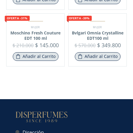
OFERTA -31%
OFERTA -39%
MUJER
MUJER
Moschino Fresh Couture
Bvlgari Omnia Crystalline
EDT 100 ml
EDT100 ml
$
145.000
$
349.800
$
210.000
$
570.000
Añadir al Carrito
Añadir al Carrito
Dirección