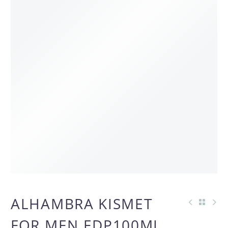
AGOTADO
ALHAMBRA KISMET
OFERTA -59%
FOR MEN EDP100ML