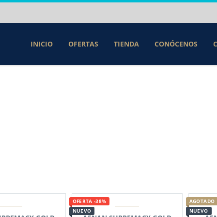
INICIO
OFERTAS
TIENDA
CONÓCENOS
OFERTA -38%
AGOTADO
NUEVO
NUEVO