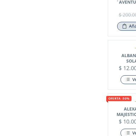
´AVENTU
$
200.0
Aña
ALBAN
SOL
$
12.0
V
OFERTA -50%
ALEX
MAJESTI
$
10.0
V