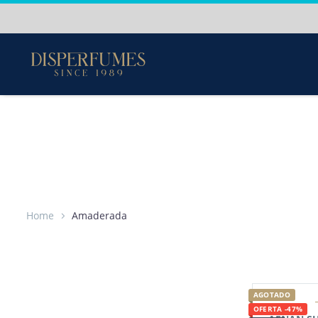
Perfumes
100%
Originales
-
Envios a todo Colombia
Home
Amaderada
AGOTADO
OFERTA -47%