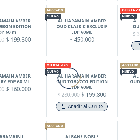
AGOTADO
OFERTA -1
NUEVO
NUEVO
AMAIN AMBER
AL HARAMAIN AMBER
AL
RBON EDITION
OUD CLASSIC EXCLUSIF
OU
DP 60 ml
EDP 60ML
$
3
$
199.800
$
450.000
00
OFERTA -29%
AGOTADO
NUEVO
NUEVO
AMAIN AMBER
AL HARAMAIN AMBER
AL
BY EDP 60 ML
OUD TOBACCO EDITION
OUD
EDP 60ML
$
160.000
00
$
199.800
$
280.000
Añadir al Carrito
AGOTADO
ARAMAIN L
ALBANE NOBLE