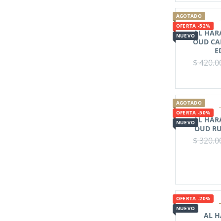
AGOTADO
OFERTA -52%
AL HAR
NUEVO
OUD CA
E
$
420.0
AGOTADO
OFERTA -50%
AL HAR
NUEVO
OUD RU
$
320.0
OFERTA -20%
NUEVO
AL H