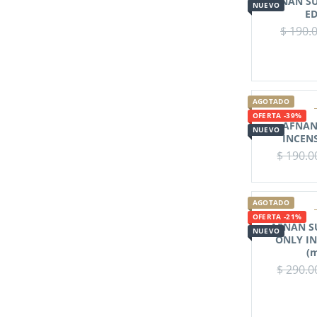
AFNAN S
NUEVO
ED
$
190.
AGOTADO
OFERTA -39%
AFNAN
NUEVO
INCEN
$
190.0
AGOTADO
OFERTA -21%
AFNAN S
NUEVO
ONLY IN
(m
$
290.0