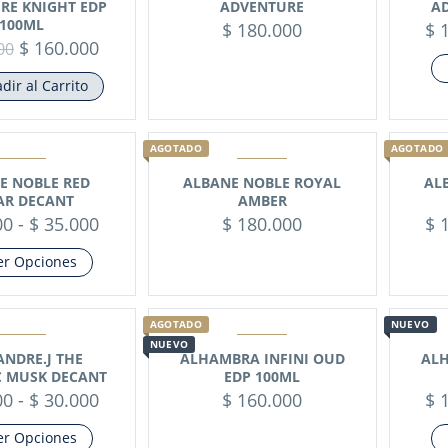
RE KNIGHT EDP
ADVENTURE
A
100ML
$
180.000
$
1
$
160.000
00
dir al Carrito
AGOTADO
AGOTADO
E NOBLE RED
ALBANE NOBLE ROYAL
AL
AR DECANT
AMBER
00
-
$
35.000
$
180.000
$
1
er Opciones
AGOTADO
NUEVO
NUEVO
ANDRE.J THE
ALHAMBRA INFINI OUD
ALH
C MUSK DECANT
EDP 100ML
00
-
$
30.000
$
160.000
$
1
er Opciones