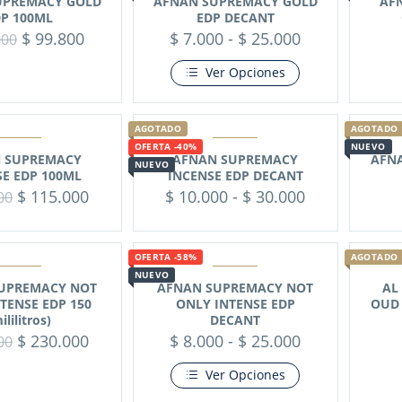
UPREMACY GOLD
AFNAN SUPREMACY GOLD
AF
P 100ML
EDP DECANT
$
99.800
$
7.000
-
$
25.000
000
Ver Opciones
AGOTADO
AGOTADO
OFERTA -40%
NUEVO
 SUPREMACY
AFNAN SUPREMACY
AFN
NUEVO
SE EDP 100ML
INCENSE EDP DECANT
$
115.000
$
10.000
-
$
30.000
00
OFERTA -58%
AGOTADO
NUEVO
UPREMACY NOT
AFNAN SUPREMACY NOT
AL
TENSE EDP 150
ONLY INTENSE EDP
OUD 
ililitros)
DECANT
$
230.000
$
8.000
-
$
25.000
00
Ver Opciones