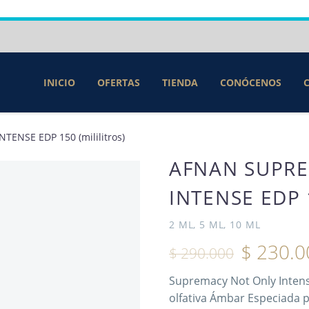
INICIO
OFERTAS
TIENDA
CONÓCENOS
ENSE EDP 150 (mililitros)
AFNAN SUPR
INTENSE EDP 
2 ML, 5 ML, 10 ML
$
230.0
$
290.000
Supremacy Not Only Intense
olfativa Ámbar Especiada p