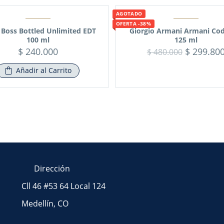
AGOTADO
OFERTA -38%
Boss Bottled Unlimited EDT
Giorgio Armani Armani Cod
100 ml
125 ml
$
240.000
$
299.80
$
480.000
Añadir al Carrito
Dirección
Cll 46 #53 64 Local 124
Medellín, CO