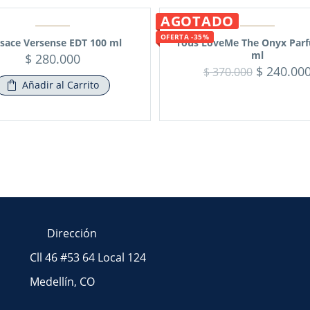
AGOTADO
OFERTA -35%
sace Versense EDT 100 ml
Tous LoveMe The Onyx Par
ml
$
280.000
$
240.00
$
370.000
Añadir al Carrito
Dirección
Cll 46 #53 64 Local 124
Medellín, CO