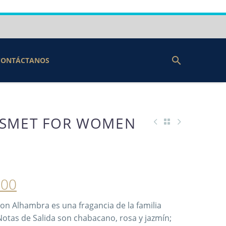
CONTÁCTANOS
ISMET FOR WOMEN
000
n Alhambra es una fragancia de la familia
 Notas de Salida son chabacano, rosa y jazmín;