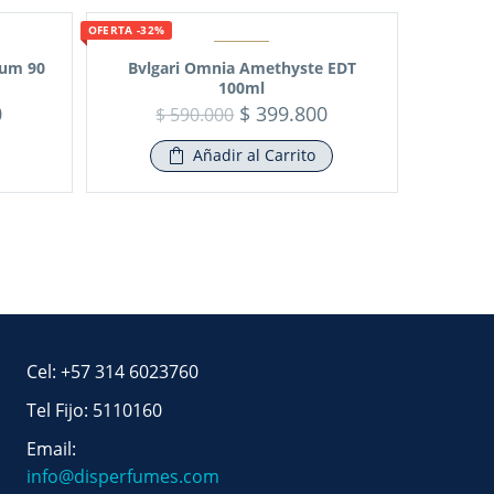
OFERTA -32%
fum 90
Bvlgari Omnia Amethyste EDT
100ml
0
$
399.800
$
590.000
Añadir al Carrito
Cel: +57 314 6023760
Tel Fijo: 5110160
Email:
info@disperfumes.com