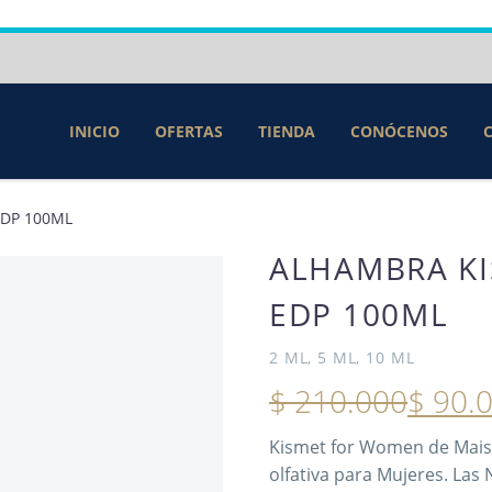
INICIO
OFERTAS
TIENDA
CONÓCENOS
DP 100ML
ALHAMBRA K
EDP 100ML
2 ML, 5 ML, 10 ML
$
210.000
$
90.
Kismet for Women de Maiso
olfativa para Mujeres. Las