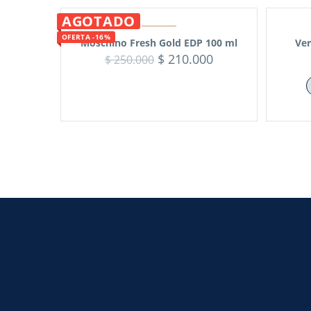
AGOTADO
OFERTA -16%
Moschino Fresh Gold EDP 100 ml
Ver
$
210.000
$
250.000