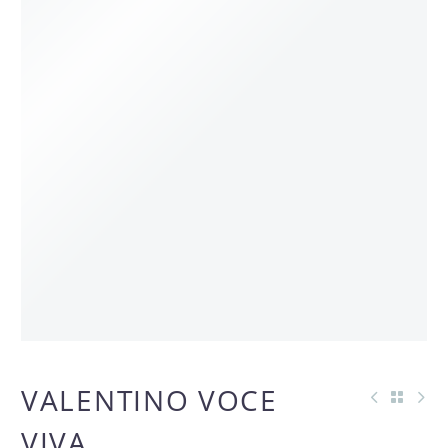
AGOTADO
VALENTINO VOCE
OFERTA -18%
VIVA