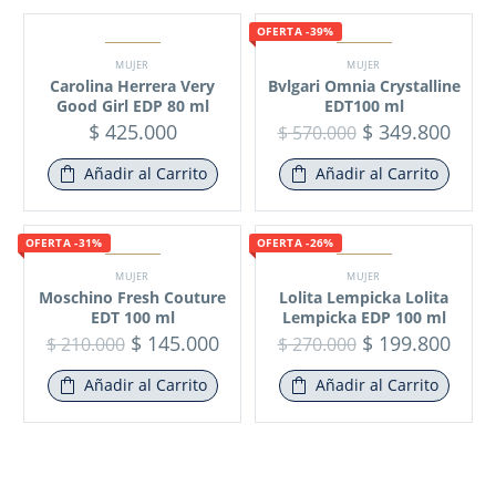
OFERTA -39%
MUJER
MUJER
Carolina Herrera Very
Bvlgari Omnia Crystalline
Good Girl EDP 80 ml
EDT100 ml
$
425.000
$
349.800
$
570.000
Añadir al Carrito
Añadir al Carrito
OFERTA -31%
OFERTA -26%
MUJER
MUJER
Moschino Fresh Couture
Lolita Lempicka Lolita
EDT 100 ml
Lempicka EDP 100 ml
$
145.000
$
199.800
$
210.000
$
270.000
Añadir al Carrito
Añadir al Carrito