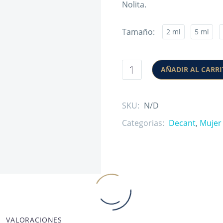
Nolita.
Tamaño
2 ml
5 ml
AÑADIR AL CARR
SKU:
N/D
Categorias:
Decant
,
Mujer
VALORACIONES