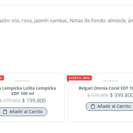
azón: irio, rosa, jazmín sambac, Notas de Fondo: almizcle, á
6%
OFERTA -30%
ta Lempicka Lolita Lempicka
Bvlgari Omnia Coral EDT 
EDP 100 ml
$
399.80
$
570.000
$
199.800
$
270.000
Añadir al Carrito
Añadir al Carrito