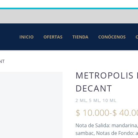
INICIO
OFERTAS
TIENDA
CONÓCENOS
NT
METROPOLIS 
DECANT
2 ML, 5 ML, 10 ML
$
10.000
-
$
40.0
Nota de Salida: mandarina, 
sambac, Notas de Fondo: a