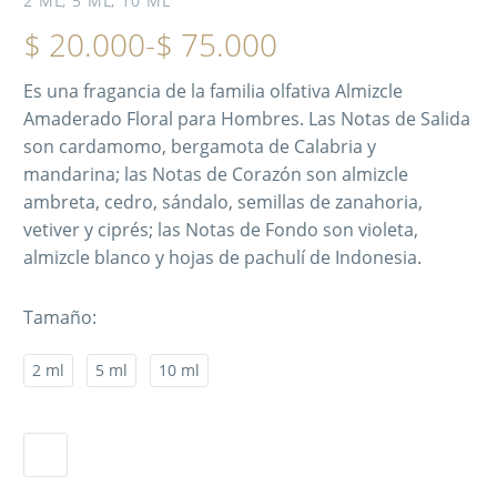
2 ML, 5 ML, 10 ML
$
20.000
-
$
75.000
Es una fragancia de la familia olfativa Almizcle
Amaderado Floral para Hombres. Las Notas de Salida
son cardamomo, bergamota de Calabria y
mandarina; las Notas de Corazón son almizcle
ambreta, cedro, sándalo, semillas de zanahoria,
vetiver y ciprés; las Notas de Fondo son violeta,
almizcle blanco y hojas de pachulí de Indonesia.
Tamaño
2 ml
5 ml
10 ml