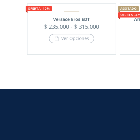
OFERTA -10%
AGOTADO
OFERTA -3
Versace Eros EDT
Ar
$
235.000
-
$
315.000
Ver Opciones