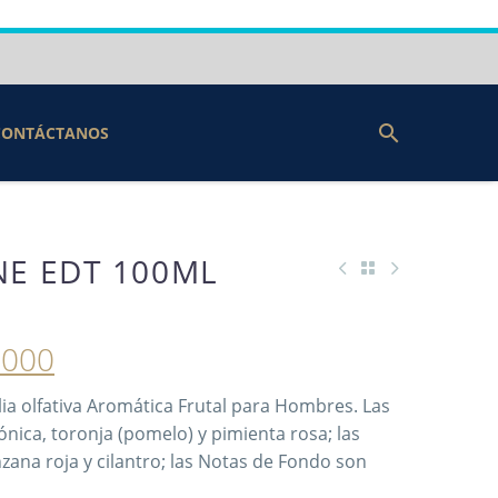
CONTÁCTANOS
NE EDT 100ML
.000
lia olfativa Aromática Frutal para Hombres. Las
ónica, toronja (pomelo) y pimienta rosa; las
ana roja y cilantro; las Notas de Fondo son