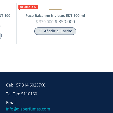
OFERTA -5%
DT 100
Paco Rabanne Invictus EDT 100 ml
$
350.000
$
370.000
0
Añadir al Carrito
Cel: +57 314 6023760
Tel Fijo: 5110160
Email:
info@disperfumes.com