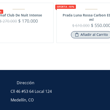
OFERTA -10%
7%
maf Club De Nuit Intense
Prada Luna Rossa Carbon E
ml
$
170.000
$
270.000
$
550.00
$
610.000
Añadir al Carrito
Dirección
Cll 46 #53 64 Local 124
Medellín, CO