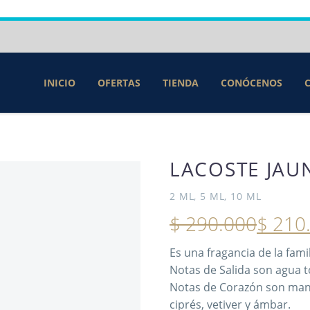
INICIO
OFERTAS
TIENDA
CONÓCENOS
LACOSTE JAU
2 ML, 5 ML, 10 ML
$
290.000
$
210
Es una fragancia de la fami
Notas de Salida son agua t
Notas de Corazón son manz
ciprés, vetiver y ámbar.