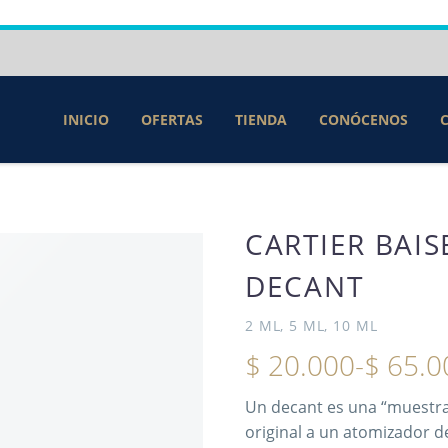
INICIO
OFERTAS
TIENDA
CONÓCENOS
CARTIER BAIS
DECANT
2 ML, 5 ML, 10 ML
$
20.000
-
$
65.0
Un decant es una “muestra” 
original a un atomizador 