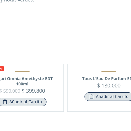
2%
gari Omnia Amethyste EDT
Tous L’Eau De Parfum E
100ml
$
180.000
$
399.800
$
590.000
Añadir al Carrito
Añadir al Carrito