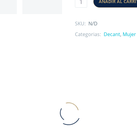
AÑADIR AL CARR
SKU:
N/D
Categorias:
Decant
,
Mujer