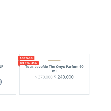
AGOTADO
OFERTA -35%
DP
Tous LoveMe The Onyx Parfum 90
ml
$
240.000
$
370.000