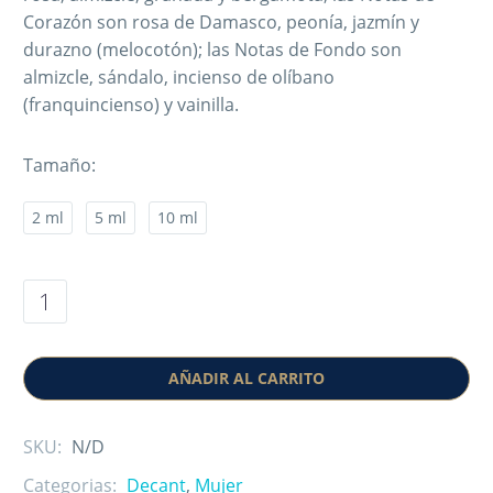
Corazón son rosa de Damasco, peonía, jazmín y
durazno (melocotón); las Notas de Fondo son
almizcle, sándalo, incienso de olíbano
(franquincienso) y vainilla.
Tamaño
2 ml
5 ml
10 ml
AÑADIR AL CARRITO
SKU:
N/D
Categorias:
Decant
,
Mujer