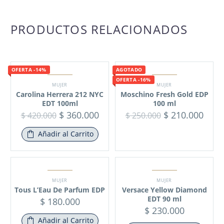
PRODUCTOS RELACIONADOS
OFERTA -14%
AGOTADO
OFERTA -16%
MUJER
MUJER
Carolina Herrera 212 NYC
Moschino Fresh Gold EDP
EDT 100ml
100 ml
$
360.000
$
210.000
$
420.000
$
250.000
Añadir al Carrito
MUJER
MUJER
Tous L’Eau De Parfum EDP
Versace Yellow Diamond
EDT 90 ml
$
180.000
$
230.000
Añadir al Carrito