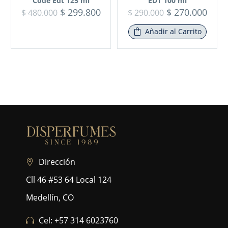
Code Edt 125 ml
EDT 100 ml
$
299.800
$
270.000
$
480.000
$
290.000
Añadir al Carrito
Dirección
Cll 46 #53 64 Local 124
Medellín, CO
Cel: +57 314 6023760