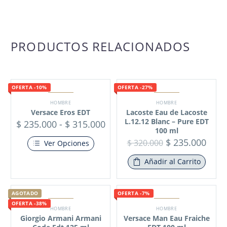
PRODUCTOS RELACIONADOS
OFERTA -10%
OFERTA -27%
HOMBRE
HOMBRE
Versace Eros EDT
Lacoste Eau de Lacoste
L.12.12 Blanc – Pure EDT
$
235.000
-
$
315.000
100 ml
$
235.000
$
320.000
Ver Opciones
Añadir al Carrito
AGOTADO
OFERTA -7%
OFERTA -38%
HOMBRE
HOMBRE
Giorgio Armani Armani
Versace Man Eau Fraiche