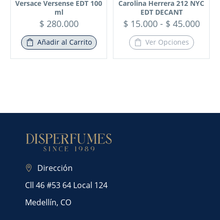
Versace Versense EDT 100
Carolina Herrera 212 NYC
ml
EDT DECANT
$
280.000
$
15.000
-
$
45.000
Añadir al Carrito
Ver Opciones
Dirección
Cll 46 #53 64 Local 124
Medellín, CO