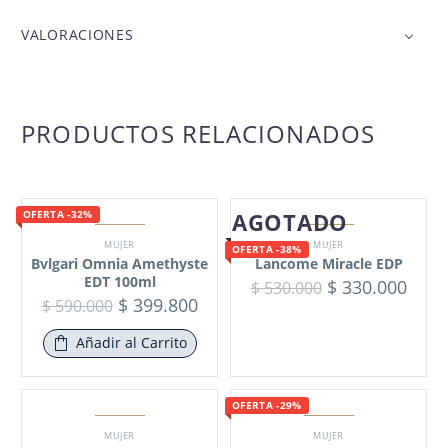
VALORACIONES
PRODUCTOS RELACIONADOS
AGOTADO
OFERTA -32%
MUJER
MUJER
OFERTA -38%
Bvlgari Omnia Amethyste
Lancome Miracle EDP
EDT 100ml
$
330.000
$
530.000
$
399.800
$
590.000
Añadir al Carrito
OFERTA -29%
MUJER
MUJER