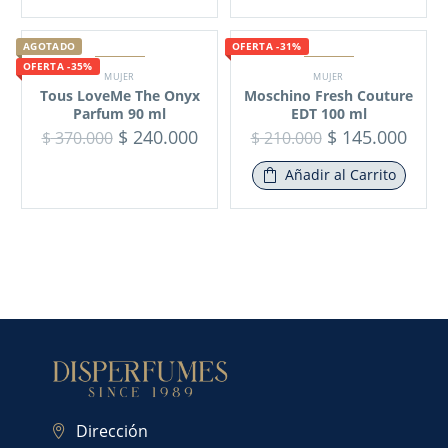
AGOTADO
OFERTA -31%
OFERTA -35%
MUJER
MUJER
Tous LoveMe The Onyx
Moschino Fresh Couture
Parfum 90 ml
EDT 100 ml
$
240.000
$
145.000
$
370.000
$
210.000
Añadir al Carrito
Dirección