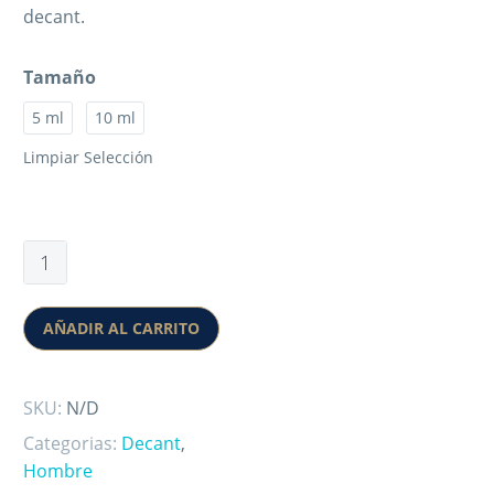
decant.
Tamaño
5 ml
10 ml
Limpiar Selección
AÑADIR AL CARRITO
SKU:
N/D
Categorias:
Decant
,
Hombre