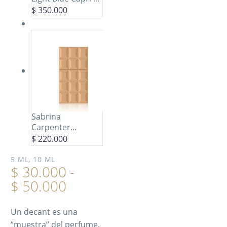
$
350.000
Sabrina
Carpenter...
$
220.000
5 ML, 10 ML
$
30.000
-
$
50.000
Un decant es una
“muestra” del perfume.