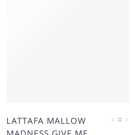
OFERTA
LATTAFA MALLOW
MADNESS GIVE ME
-46%