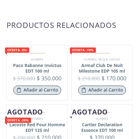
PRODUCTOS RELACIONADOS
OFERTA -5%
OFERTA -19%
HOMBRE
HOMBRE
,
MUJER
,
UNISEX
Paco Rabanne Invictus
Armaf Club De Nuit
EDT 100 ml
Milestone EDP 105 ml
$
350.000
$
170.000
$
370.000
$
210.000
Añadir al Carrito
Añadir al Carrito
AGOTADO
AGOTADO
HOMBRE
HOMBRE
OFERTA -28%
Lacoste Red Pour Homme
Cartier Declaration
EDT 125 ml
Essence EDT 100 ml
$
210.000
$
370.000
$
290.000