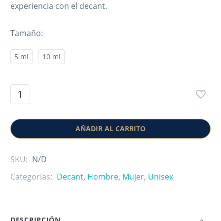
experiencia con el decant.
Tamaño
5 ml
10 ml
AÑADIR AL CARRITO
SKU:
N/D
Categorias:
Decant
,
Hombre
,
Mujer
,
Unisex
DESCRIPCIÓN