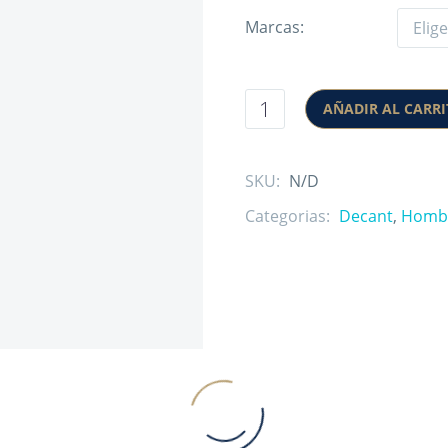
Marcas
AÑADIR AL CARR
SKU:
N/D
Categorias:
Decant
,
Homb