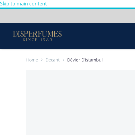
Skip to main content
Envios a todo Colombia
Perfumes
100%
Originales
-
Home
Decant
Dévier D’Istambul