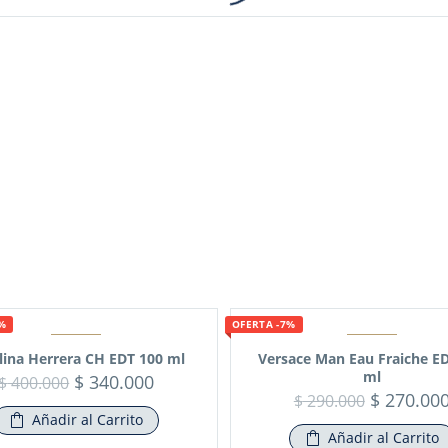
5%
OFERTA -7%
lina Herrera CH EDT 100 ml
Versace Man Eau Fraiche E
ml
$
340.000
$
400.000
$
270.00
$
290.000
Añadir al Carrito
Añadir al Carrito