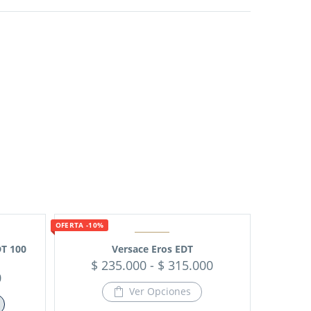
OFERTA -10%
DT 100
Versace Eros EDT
$
235.000
-
$
315.000
0
Ver Opciones