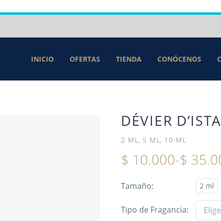
INICIO
OFERTAS
TIENDA
CONÓCENOS
DÉVIER D’IS
2 ML, 5 ML, 10 ML
$
10.000
-
$
35.0
Tamaño
2 ml
Tipo de Fragancia