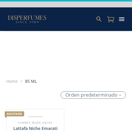
Home
85 ML
Orden predeterminado
AGOTADO
HOMBRE
,
MUJER
,
UNISEX
Lattafa Niche Emarati